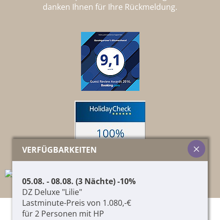
danken Ihnen für Ihre Rückmeldung.
VERFÜGBARKEITEN
05.08. - 08.08. (3 Nächte) -10%
DZ Deluxe "Lilie"
Lastminute-Preis von 1.080,-€
für 2 Personen mit HP
© 2026 Pircher Helene & Co. KG,
01417060215
,