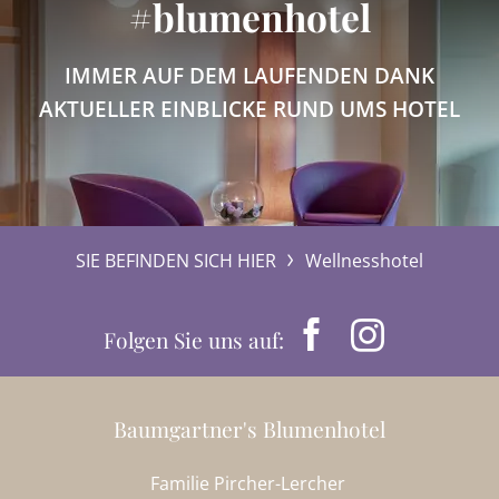
#blumenhotel
IMMER AUF DEM LAUFENDEN DANK
AKTUELLER EINBLICKE RUND UMS HOTEL
SIE BEFINDEN SICH HIER
Wellnesshotel
Folgen Sie uns auf:
Baumgartner's Blumenhotel
Familie Pircher-Lercher