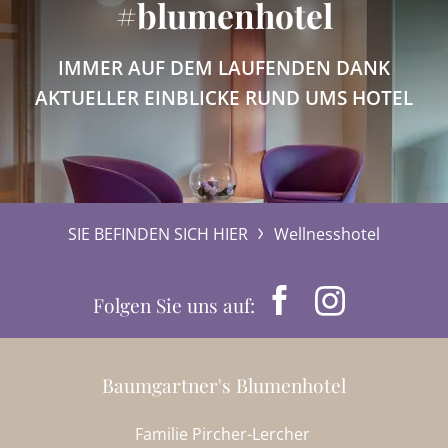
#blumenhotel
IMMER AUF DEM LAUFENDEN DANK
AKTUELLER EINBLICKE RUND UMS HOTEL
SIE BEFINDEN SICH HIER
Wellnesshotel
Folgen Sie uns auf:
Baumgartner's Blumenhotel
Familie Pircher-Lercher