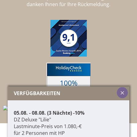
danken Ihnen für Ihre Rückmeldung.
VERFÜGBARKEITEN
05.08. - 08.08. (3 Nächte) -10%
DZ Deluxe "Lilie"
Lastminute-Preis von 1.080,-€
für 2 Personen mit HP
© 2026 Pircher Helene & Co. KG,
01417060215
,