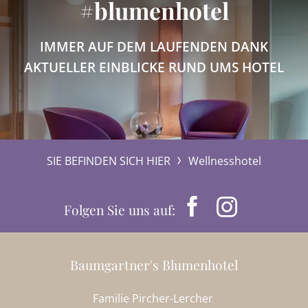
#blumenhotel
IMMER AUF DEM LAUFENDEN DANK
AKTUELLER EINBLICKE RUND UMS HOTEL
SIE BEFINDEN SICH HIER
Wellnesshotel
Folgen Sie uns auf:
Baumgartner's Blumenhotel
Familie Pircher-Lercher