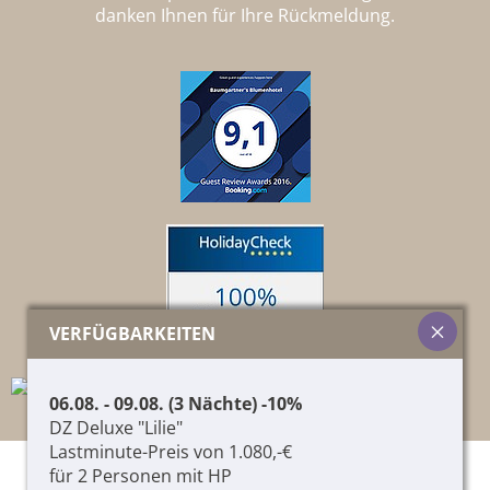
danken Ihnen für Ihre Rückmeldung.
VERFÜGBARKEITEN
06.08. - 09.08. (3 Nächte) -10%
DZ Deluxe "Lilie"
Lastminute-Preis von 1.080,-€
für 2 Personen mit HP
© 2026 Pircher Helene & Co. KG,
01417060215
,