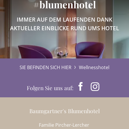
#blumenhotel
IMMER AUF DEM LAUFENDEN DANK
AKTUELLER EINBLICKE RUND UMS HOTEL
SIE BEFINDEN SICH HIER
Wellnesshotel
Folgen Sie uns auf:
Baumgartner's Blumenhotel
Familie Pircher-Lercher