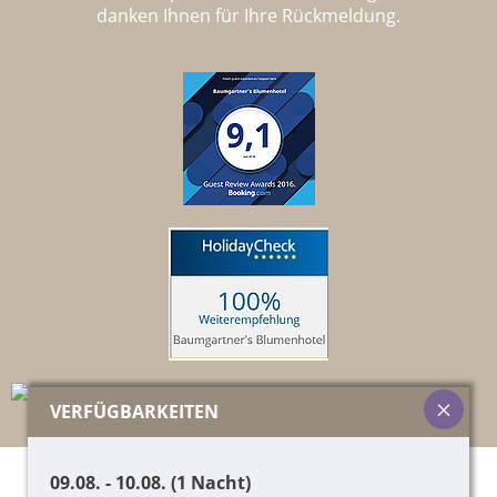
danken Ihnen für Ihre Rückmeldung.
VERFÜGBARKEITEN
09.08. - 10.08. (1 Nacht)
© 2026 Pircher Helene & Co. KG,
01417060215
,