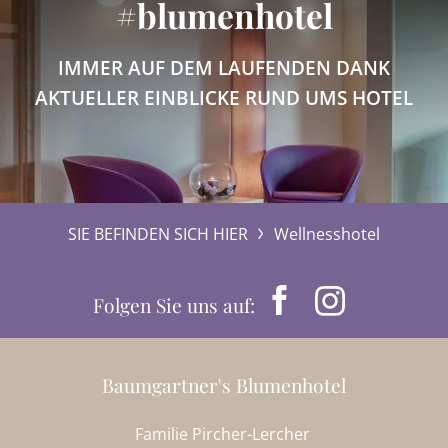
#blumenhotel
IMMER AUF DEM LAUFENDEN DANK
AKTUELLER EINBLICKE RUND UMS HOTEL
SIE BEFINDEN SICH HIER
Wellnesshotel
Folgen Sie uns auf:
Baumgartner's Blumenhotel
Familie Pircher-Lercher