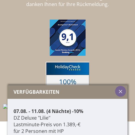
danken Ihnen für Ihre Rückmeldung.
VERFÜGBARKEITEN
07.08. - 11.08. (4 Nächte) -10%
DZ Deluxe "Lilie"
Lastminute-Preis von 1.389,-€
für 2 Personen mit HP
© 2026 Pircher Helene & Co. KG,
01417060215
,