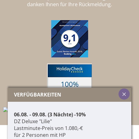
danken Ihnen für Ihre Rückmeldung.
VERFÜGBARKEITEN
06.08. - 09.08. (3 Nächte) -10%
DZ Deluxe "Lilie"
Lastminute-Preis von 1.080,-€
für 2 Personen mit HP
© 2026 Pircher Helene & Co. KG,
01417060215
,