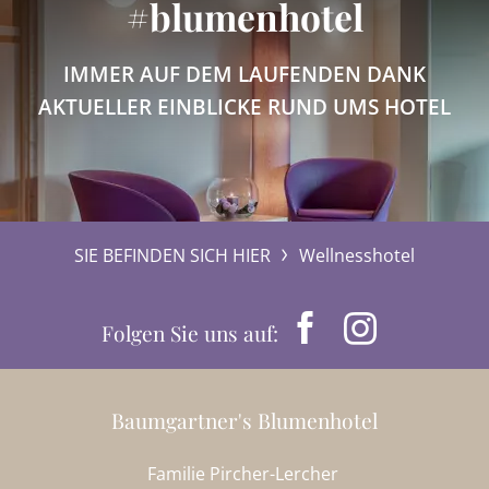
#blumenhotel
IMMER AUF DEM LAUFENDEN DANK
AKTUELLER EINBLICKE RUND UMS HOTEL
SIE BEFINDEN SICH HIER
Wellnesshotel
Folgen Sie uns auf:
Baumgartner's Blumenhotel
Familie Pircher-Lercher