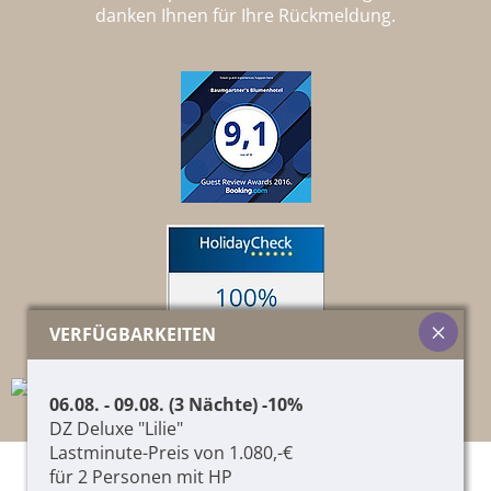
danken Ihnen für Ihre Rückmeldung.
VERFÜGBARKEITEN
06.08. - 09.08. (3 Nächte) -10%
DZ Deluxe "Lilie"
Lastminute-Preis von 1.080,-€
für 2 Personen mit HP
© 2026 Pircher Helene & Co. KG,
01417060215
,