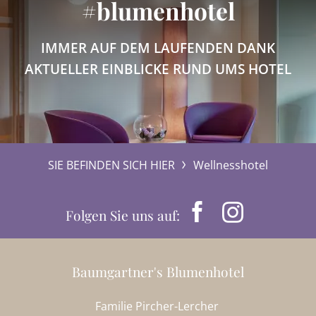
#blumenhotel
IMMER AUF DEM LAUFENDEN DANK
AKTUELLER EINBLICKE RUND UMS HOTEL
SIE BEFINDEN SICH HIER
Wellnesshotel
Folgen Sie uns auf:
Baumgartner's Blumenhotel
Familie Pircher-Lercher