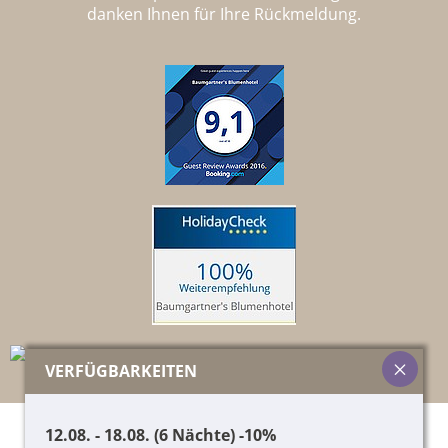
danken Ihnen für Ihre Rückmeldung.
VERFÜGBARKEITEN
12.08. - 18.08. (6 Nächte) -10%
© 2026 Pircher Helene & Co. KG,
01417060215
,