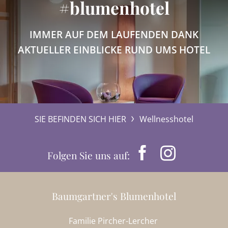
#blumenhotel
IMMER AUF DEM LAUFENDEN DANK
AKTUELLER EINBLICKE RUND UMS HOTEL
SIE BEFINDEN SICH HIER
Wellnesshotel
Folgen Sie uns auf:
Baumgartner's Blumenhotel
Familie Pircher-Lercher