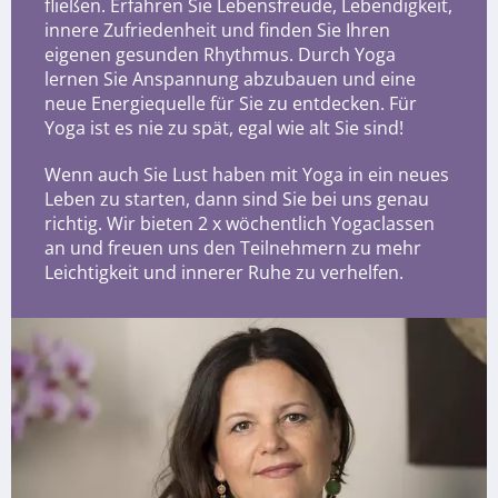
fließen. Erfahren Sie Lebensfreude, Lebendigkeit,
innere Zufriedenheit und finden Sie Ihren
eigenen gesunden Rhythmus. Durch Yoga
lernen Sie Anspannung abzubauen und eine
neue Energiequelle für Sie zu entdecken. Für
Yoga ist es nie zu spät, egal wie alt Sie sind!
Wenn auch Sie Lust haben mit Yoga in ein neues
Leben zu starten, dann sind Sie bei uns genau
richtig. Wir bieten 2 x wöchentlich Yogaclassen
an und freuen uns den Teilnehmern zu mehr
Leichtigkeit und innerer Ruhe zu verhelfen.