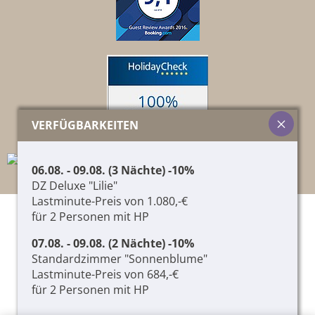
VERFÜGBARKEITEN
06.08. - 09.08. (3 Nächte) -10%
DZ Deluxe "Lilie"
Lastminute-Preis von 1.080,-€
für 2 Personen mit HP
© 2026 Pircher Helene & Co. KG,
01417060215
,
CIN: IT021087A1T9JCQTPM
07.08. - 09.08. (2 Nächte) -10%
IMPRESSUM
PRIVACY & COOKIES
LOGIN
Standardzimmer "Sonnenblume"
Lastminute-Preis von 684,-€
produced by
für 2 Personen mit HP