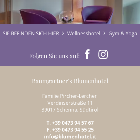
SIE BEFINDEN SICH HIER
Wellnesshotel
Gym & Yoga
Folgen Sie uns auf:
Baumgartner's Blumenhotel
Familie Pircher-Lercher
Verdinserstraße 11
39017 Schenna, Südtirol
T.
+39 0473 94 57 67
F. +39 0473 94 55 25
info@blumenhotel.it