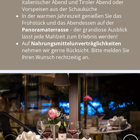
italienischer Abend und Tiroler Abend oder
Vorspeisen aus der Schauküche
In der warmen Jahreszeit genießen Sie das
Frühstück und das Abendessen auf der
Panoramaterrasse
– der grandiose Ausblick
lässt jede Mahlzeit zum Erlebnis werden!
Auf
Nahrungsmittelunverträglichkeiten
nehmen wir gerne Rücksicht. Bitte melden Sie
Ihren Wunsch rechtzeitig an.