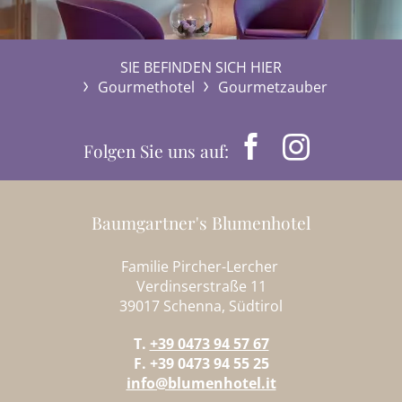
SIE BEFINDEN SICH HIER
Gourmethotel
Gourmetzauber
Folgen Sie uns auf:
Baumgartner's Blumenhotel
Familie Pircher-Lercher
Verdinserstraße 11
39017 Schenna, Südtirol
T.
+39 0473 94 57 67
F. +39 0473 94 55 25
info@blumenhotel.it