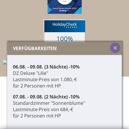
VERFÜGBARKEITEN
06.08. - 09.08. (3 Nächte) -10%
DZ Deluxe "Lilie"
Lastminute-Preis von 1.080,-€
für 2 Personen mit HP
© 2026 Pircher Helene & Co. KG,
01417060215
,
CIN: IT021087A1T9JCQTPM
07.08. - 09.08. (2 Nächte) -10%
IMPRESSUM
PRIVACY & COOKIES
LOGIN
Standardzimmer "Sonnenblume"
Lastminute-Preis von 684,-€
produced by
für 2 Personen mit HP