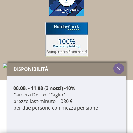
DISPONIBILITÀ
08.08. - 11.08 (3 notti) -10%
© 2026 Pircher Helene & Co. KG,
01417060215
,
Camera Deluxe "Giglio"
CIN: IT021087A1T9JCQTPM
prezzo last-minute 1.080 €
COLOPHON
PRIVACY & COOKIES
LOGIN
per due persone con mezza pensione
produced by