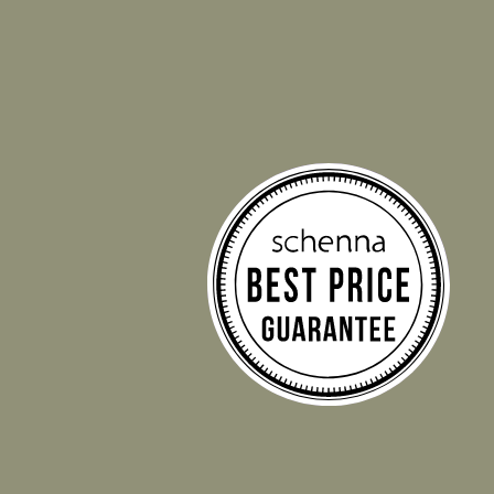
Selezione più ampia di stanze
Consulenza personale
Nessun costo nascosto
Pagamento al check out