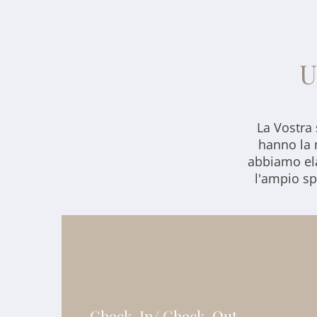
U
La Vostra 
hanno la 
abbiamo ela
l'ampio sp
Check-In/ Check-Out