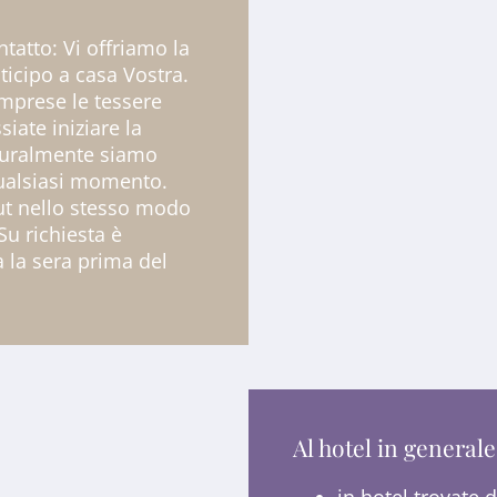
ntatto: Vi offriamo la
nticipo a casa Vostra.
omprese le tessere
iate iniziare la
turalmente siamo
ualsiasi momento.
ut nello stesso modo
u richiesta è
a la sera prima del
Al hotel in generale