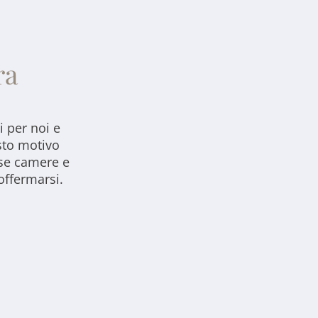
ra
i per noi e
sto motivo
ose camere e
offermarsi.