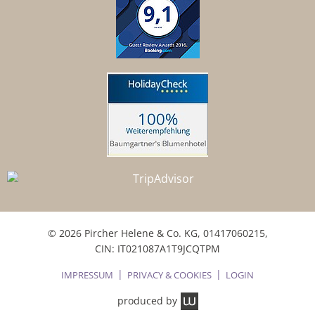
© 2026 Pircher Helene & Co. KG,
01417060215
,
CIN: IT021087A1T9JCQTPM
IMPRESSUM
PRIVACY & COOKIES
LOGIN
produced by