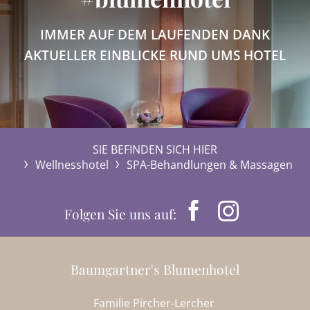
IMMER AUF DEM LAUFENDEN DANK
AKTUELLER EINBLICKE RUND UMS HOTEL
SIE BEFINDEN SICH HIER
Wellnesshotel
SPA-Behandlungen & Massagen
Folgen Sie uns auf:
Baumgartner's Blumenhotel
Familie Pircher-Lercher