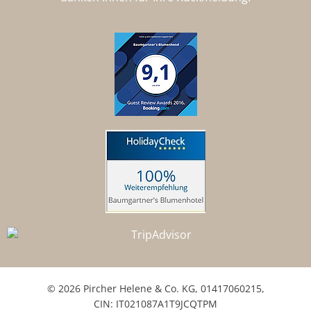
© 2026 Pircher Helene & Co. KG,
01417060215
,
CIN: IT021087A1T9JCQTPM