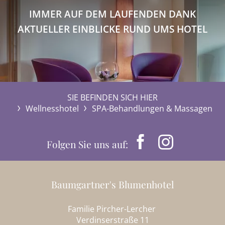
IMMER AUF DEM LAUFENDEN DANK
AKTUELLER EINBLICKE RUND UMS HOTEL
SIE BEFINDEN SICH HIER
Wellnesshotel
SPA-Behandlungen & Massagen
Folgen Sie uns auf:
Baumgartner's Blumenhotel
Familie Pircher-Lercher
Verdinserstraße 11